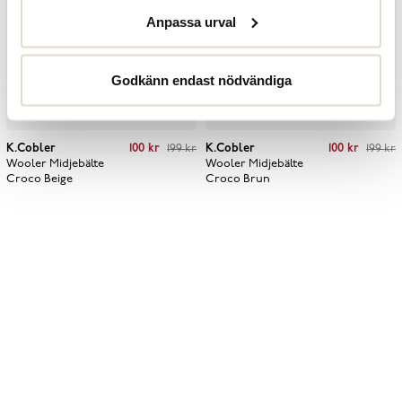
Anpassa urval
Godkänn endast nödvändiga
Current price
:
100 kr
Previous price
:
Current price
:
100 kr
Previous price
:
K.Cobler
100 kr
199 kr
K.Cobler
100 kr
199 kr
199 kr
199 kr
Wooler Midjebälte
Wooler Midjebälte
Croco
Beige
Croco
Brun