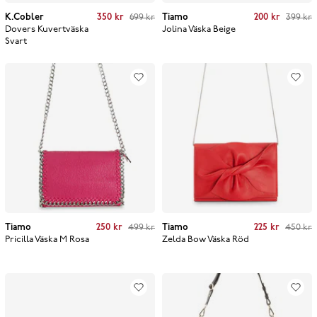
Current price
:
350 kr
Previous price
:
Current price
:
200 kr
Previous price
:
K.Cobler
350 kr
699 kr
Tiamo
200 kr
399 kr
699 kr
399 kr
Dovers Kuvertväska
Jolina Väska
Beige
Svart
Current price
:
250 kr
Previous price
:
Current price
:
225 kr
Previous price
:
Tiamo
250 kr
499 kr
Tiamo
225 kr
450 kr
499 kr
450 kr
Pricilla Väska M
Rosa
Zelda Bow Väska
Röd