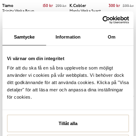
Current price
:
150 kr
Previous price
:
Current price
:
300 kr
Previous price
:
Tiamo
150 kr
299 kr
K.Cobler
300 kr
599 kr
299 kr
599 kr
Trinity Väska
Brun
Manly Väska
Svart
Samtycke
Information
Om
Vi värnar om din integritet
För att du ska få en så bra upplevelse som möjligt
använder vi cookies på vår webbplats. Vi behöver dock
ditt godkännande för att använda cookies. Klicka på "Visa
detaljer" för att läsa mer och anpassa dina inställningar
Current price
:
250 kr
Previous price
:
Current price
:
349 kr
Previous price
:
K.Cobler
250 kr
499 kr
K.Cobler
349 kr
499 kr
för cookies.
499 kr
499 kr
Mile Väska
Beige
Cindy Väska Small
Grå
Tillåt alla