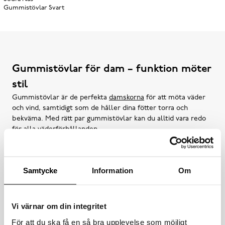
Gummistövlar
Svart
Gummistövlar för dam – funktion möter
stil
Gummistövlar är de perfekta
damskorna
för att möta väder
och vind, samtidigt som de håller dina fötter torra och
bekväma. Med rätt par gummistövlar kan du alltid vara redo
för alla väderförhållanden.
Slitstarka och vattentäta – gummistövlar för alla
Samtycke
Information
Om
väder till outletpriser
Våra gummistövlar är mer än bara funktionella – de är
designade med en kombination av både stil och komfort,
Vi värnar om din integritet
oavsett om du är ute på en skogspromenad eller ute i
trädgården. Deras robusta konstruktion håller dina fötter
För att du ska få en så bra upplevelse som möjligt