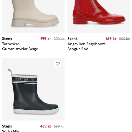
Current price
:
699 kr
Previous price
:
Current price
:
699 kr
Previous price
:
Stenk
699 kr
999 kr
Stenk
699 kr
999 kr
999 kr
999 kr
Tärneskär
Ängaviken Regnboots
Gummistövlar
Beige
Brogue
Röd
Current price
:
489 kr
Previous price
:
Stenk
489 kr
699 kr
699 kr
Södra Näs