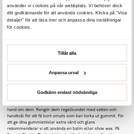
torra och skyddade. Oavsett om du föredrar klassiska stövlar
använder vi cookies på vår webbplats. Vi behöver dock
eller vill addera en twist med ett par färgglada gummistövlar,
ditt godkännande för att använda cookies. Klicka på "Visa
är du redo för både regniga dagar och utomhusäventyr.
detaljer" för att läsa mer och anpassa dina inställningar
för cookies.
Fynda gummistövlar till outletpriser
Gummistövlar använder du kanske inte varje dag, men de är
fortfarande en viktig del av skogarderoben. De dagar som
Tillåt alla
kräver att man drar fram sina stövlar vill man inte behöva
kompromissa med stil. Du hittar både funktionella och snygga
samt högkvalitativa gummistövlar från exempelvis märket
Anpassa urval
Stenk
hos Scorett Quality Outlet – dessutom köper du dem
till bra outletpriser!
Godkänn endast nödvändiga
Så tar du hand om dina gummistövlar
För att hålla dina gummistövlar i toppskick är det viktigt att ta
hand om dem. Rengör dem regelbundet med vatten och
handtvål för att få bort smuts som kan torka ut gummit. För
att ge dina gummistövlar extra vård och glans
rekommenderar vi att använda en balm eller shoe wax. På