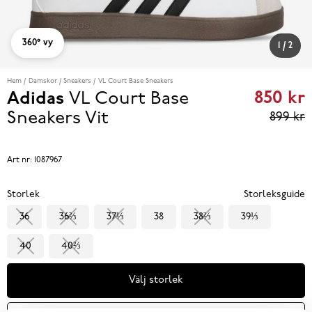
360° vy
1
/
2
Hem
Damskor
Sneakers
VL Court Base Sneakers
850 kr
Adidas
VL Court Base
Curren
Sneakers
Vit
899 kr
price
850 kr
Art nr:
1087967
reviou
Storlek
Storleksguide
price
36
36⅔
37⅓
38
38⅔
39⅓
899 k
40
40⅔
Välj storlek