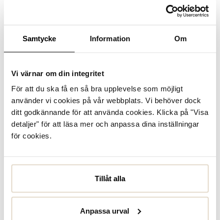
Se lagerstatus i butik
I lager
Samtycke
Information
Om
Läder
Vi värnar om din integritet
För att du ska få en så bra upplevelse som möjligt
Produktbeskrivning
använder vi cookies på vår webbplats. Vi behöver dock
Ge din vardag en avslappnad skatestil med dessa sneakers
ditt godkännande för att använda cookies. Klicka på "Visa
från Adidas i nylon och mocka. Med OrthoLite®-innersula
detaljer" för att läsa mer och anpassa dina inställningar
och slitstark gummisula får du komfort och grepp hela
dagen. Ovandelen består av minst ...
Läs mer
för cookies.
Specifikationer
Tillåt alla
Skötselråd
Anpassa urval
Recensioner