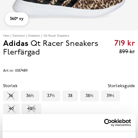
360° vy
Hem
Damskor
Sneakers
Qt Racer Sneakers
719 kr
Adidas
Qt Racer Sneakers
Curren
Flerfärgad
899 kr
price
719 kr
P
Art nr:
1087489
eviou
Storlek
Storleksguide
price
36
36⅔
37⅓
38
38⅔
39⅓
899 k
40
40⅔
Välj storlek