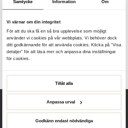
Samtycke
Information
Om
Se lagerstatus i butik
I lager
Vi värnar om din integritet
För att du ska få en så bra upplevelse som möjligt
Produktbeskrivning
använder vi cookies på vår webbplats. Vi behöver dock
ditt godkännande för att använda cookies. Klicka på "Visa
detaljer" för att läsa mer och anpassa dina inställningar
Specifikationer
för cookies.
Skötselråd
Recensioner
Tillåt alla
Anpassa urval
Behöver du hjälp?
Godkänn endast nödvändiga
Kontakta oss
Club Solemate