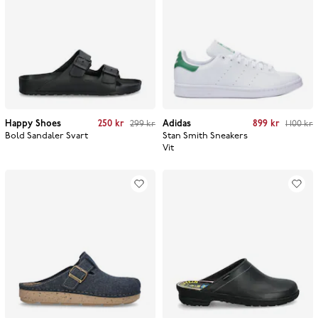
Current price
:
250 kr
Previous price
:
Current price
:
899 kr
Previous price
:
Happy Shoes
250 kr
299 kr
Adidas
899 kr
1 100 kr
299 kr
1 100 kr
Bold Sandaler
Svart
Stan Smith Sneakers
Vit