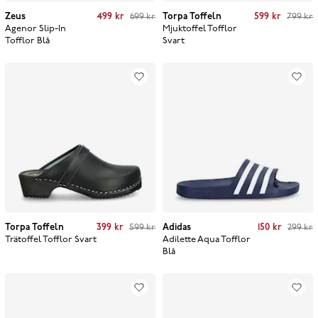
Current price
:
499 kr
Previous price
:
Current price
:
599 kr
Previous price
:
Zeus
499 kr
699 kr
Torpa Toffeln
599 kr
799 kr
699 kr
799 kr
Agenor Slip-In
Mjuktoffel Tofflor
Tofflor
Blå
Svart
Current price
:
399 kr
Previous price
:
Current price
:
150 kr
Previous price
:
Torpa Toffeln
399 kr
599 kr
Adidas
150 kr
299 kr
599 kr
299 kr
Trätoffel Tofflor
Svart
Adilette Aqua Tofflor
Blå