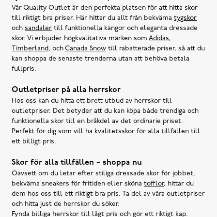
Vår Quality Outlet är den perfekta platsen för att hitta skor
till riktigt bra priser. Här hittar du allt från bekväma
tygskor
och
sandaler
till funktionella kängor och eleganta dressade
skor. Vi erbjuder högkvalitativa märken som
Adidas
,
Timberland
, och
Canada Snow
till rabatterade priser, så att du
kan shoppa de senaste trenderna utan att behöva betala
fullpris.
Outletpriser på alla herrskor
Hos oss kan du hitta ett brett utbud av herrskor till
outletpriser. Det betyder att du kan köpa både trendiga och
funktionella skor till en bråkdel av det ordinarie priset.
Perfekt för dig som vill ha kvalitetsskor för alla tillfällen till
ett billigt pris.
Skor för alla tillfällen – shoppa nu
Oavsett om du letar efter stiliga dressade skor för jobbet,
bekväma sneakers för fritiden eller sköna
tofflor
, hittar du
dem hos oss till ett riktigt bra pris. Ta del av våra outletpriser
och hitta just de herrskor du söker.
Fynda billiga herrskor till lågt pris och gör ett riktigt kap.