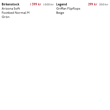
Current price
:
1 399 kr
Previous price
:
Current price
:
299 kr
Previous price
:
Birkenstock
1 399 kr
1 500 kr
Legend
299 kr
350 kr
1 500 kr
350 kr
Arizona Soft
Griffan Flipflops
Footbed Normal M
Beige
Grön