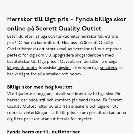
Herrskor till lågt pris – Fynda billiga skor
online på Scorett Quality Outlet
Letar du efter stiliga och funktionella herrskor till ett bra
pris? Då har du kommit rätt! Hos oss på Scorett Quality
Outlet hittar du ett stort urval av herrskor till outletpriser,
perfekt för dig som vill uppgradera skogarderoben med
kvalitetskor till låga priser. Oavsett om du söker trendiga
kängor & boots
, klassiska
lågskor
eller sportiga
sneakers
, så
har vi något för alla smaker och behov.
Billiga skor med hög kvalitet
Vi erbjuder ett noggrant utvalt sortiment av billiga skor för
herrar, där både stil och komfort går hand i hand. På Scorett
Quality Outlet hittar du allt från sneakers och lågskor till
robusta vinterkängor – allt till priser som gör att du kan unna
dig flera par skor utan att betala för mycket.
Fynda herrskor till outletpriser