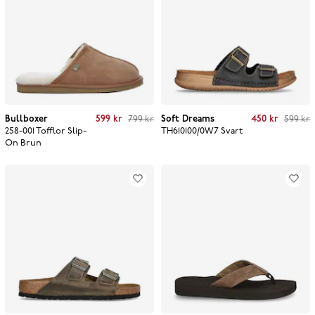
Current price
:
599 kr
Previous price
:
Current price
:
450 kr
Previous price
:
Bullboxer
599 kr
799 kr
Soft Dreams
450 kr
599 kr
799 kr
599 kr
258-001 Tofflor Slip-
TH610100/0W7
Svart
On
Brun