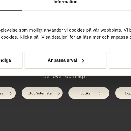
Information
vä
un
Sp
upplevelse som möjligt använder vi cookies på vår webbplats. Vi 
ookies. Klicka på "Visa detaljer" för att läsa mer och anpassa d
Sk
R
ndiga
Anpassa urval
Behöver du hjälp?
ss
Club Solemate
Butiker
Köp