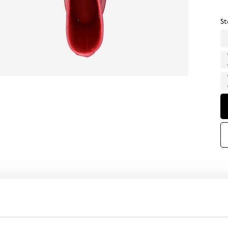
St
Pr
Jo
ny