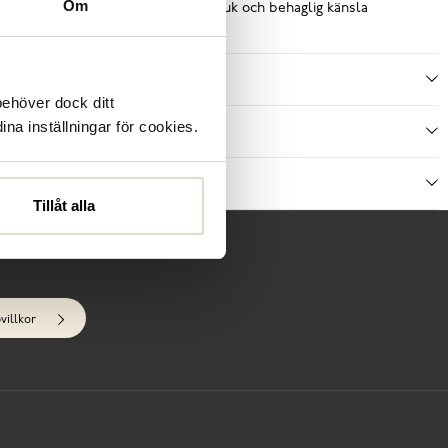
Om
ta, medan insidan i textil ger en mjuk och behaglig känsla
der dagen.
Läs mer
ecifikationer
behöver dock ditt
ina inställningar för cookies.
ötselråd
ecensioner
Tillåt alla
villkor