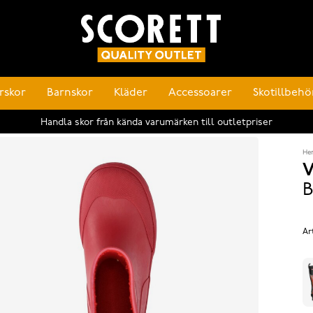
rskor
Barnskor
Kläder
Accessoarer
Skotillbehö
Handla skor från kända varumärken till outletpriser
He
V
B
Ar