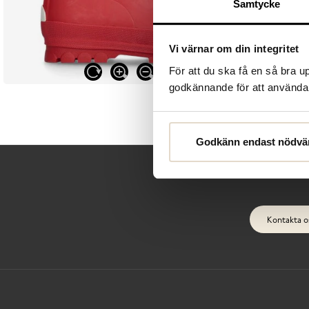
Samtycke
Vi värnar om din integritet
För att du ska få en så bra 
godkännande för att använda c
Godkänn endast nödvä
Kontakta o