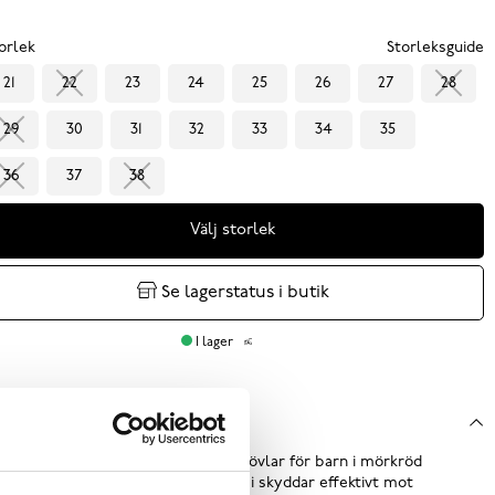
orlek
Storleksguide
21
22
23
24
25
26
27
28
29
30
31
32
33
34
35
36
37
38
Välj storlek
Se lagerstatus i butik
I lager
oduktbeskrivning
lly från Viking är klassiska gummistövlar för barn i mörkröd
ans. Ovandel och yttersula i gummi skyddar effektivt mot