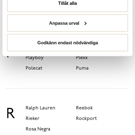
Nude of
Tillåt alla
Novita Man
Scandinavia
Anpassa urval
Godkänn endast nödvändiga
Palladium
Pax
P
Playboy
Plexx
Polecat
Puma
Ralph Lauren
Reebok
R
Rieker
Rockport
Rosa Negra