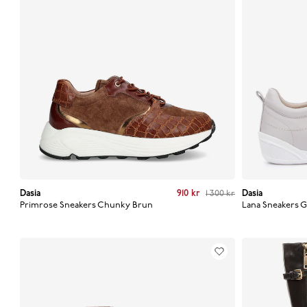
Dasia
Current price
:
910 kr
Previous price
910 kr
:
1 300 kr
1 300 kr
Dasia
Curre
Primrose Sneakers Chunky
Brun
Lana Sneakers
G