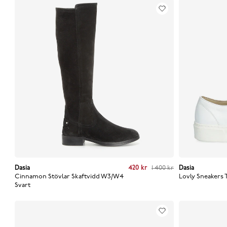
Dasia
Current price
:
420 kr
Previous price
420 kr
:
1 400 kr
1 400 kr
Dasia
Curren
Cinnamon Stövlar Skaftvidd W3/W4
Lovly Sneakers 
Svart