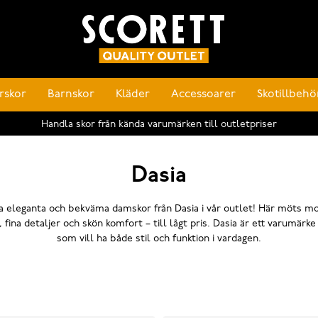
rskor
Barnskor
Kläder
Accessoarer
Skotillbehö
Handla skor från kända varumärken till outletpriser
Dasia
a eleganta och bekväma damskor från Dasia i vår outlet! Här möts m
, fina detaljer och skön komfort – till lågt pris. Dasia är ett varumärke 
som vill ha både stil och funktion i vardagen.