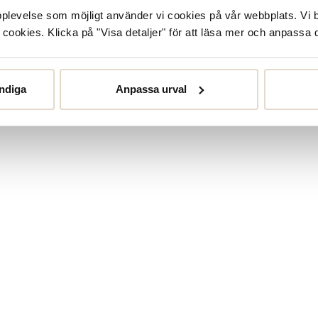
upplevelse som möjligt använder vi cookies på vår webbplats. Vi 
ookies. Klicka på "Visa detaljer" för att läsa mer och anpassa d
ndiga
Anpassa urval
nt price
:
699 kr
Previous price
699 kr
:
999 kr
999 kr
Dasia
Current price
:
450 kr
Previo
ers
Mörkblå
Rollina Boots Chelsea
Svart