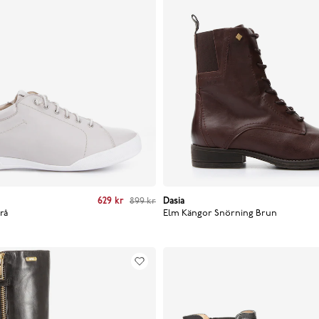
nt price
:
629 kr
Previous price
629 kr
:
899 kr
899 kr
Dasia
Current price
:
799 kr
Previo
rå
Elm Kängor Snörning
Brun