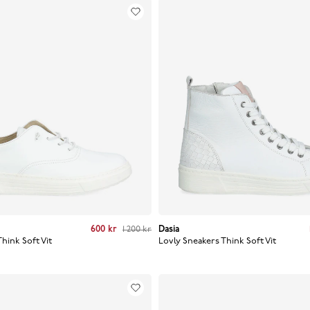
t price
:
600 kr
Previous price
600 kr
:
1 200 kr
1 200 kr
Dasia
Current price
:
1 050 kr
Previo
Think Soft
Vit
Lovly Sneakers Think Soft
Vit