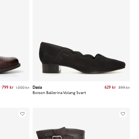
us price
799 kr
:
1 500 kr
1 500 kr
Dasia
Current price
:
629 kr
Previous price
629 kr
:
899 kr
899 kr
Boison Ballerina Volang
Svart