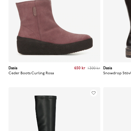
Dasia
Current price
:
650 kr
Previous price
650 kr
:
1 300 kr
1 300 kr
Dasia
Current
Ceder Boots Curling
Rosa
Snowdrop Stövl