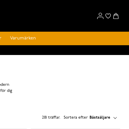
r
Varumärken
odern
för dig
281 träffar
.
Sortera efter
Bästsäljare