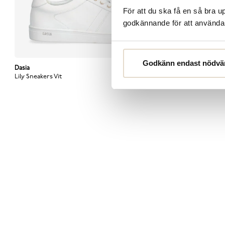
För att du ska få en så bra 
godkännande för att använda c
Godkänn endast nödvä
Dasia
Current price
:
910 kr
Previous price
910 kr
:
1 300 kr
1 300 kr
Dasia
Curre
Lily Sneakers
Vit
Primrose Sneak