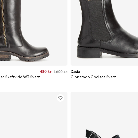
 price
:
480 kr
Previous price
480 kr
:
1 600 kr
1 600 kr
Dasia
Current price
:
770 kr
Previo
ar Skaftvidd W3
Svart
Cinnamon Chelsea
Svart