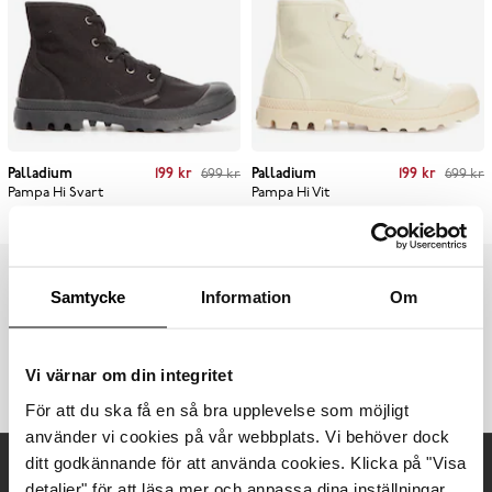
Current price
:
199 kr
Previous price
:
Current price
:
199 kr
Previous price
:
Palladium
199 kr
699 kr
Palladium
199 kr
699 kr
699 kr
699 kr
Pampa Hi
Svart
Pampa Hi
Vit
Samtycke
Information
Om
Vi har skor från Palladium till låga priser. Palladium erbjuder
fina damskor i flera färger. Fynda dina boots och tygskor med
rabatt hos Scorett Outlet. Du hittar säsongens nyheter
Vi värnar om din integritet
från Palladium hos
Scorett
För att du ska få en så bra upplevelse som möjligt
använder vi cookies på vår webbplats. Vi behöver dock
ditt godkännande för att använda cookies. Klicka på "Visa
detaljer" för att läsa mer och anpassa dina inställningar
Behöver du hjälp?