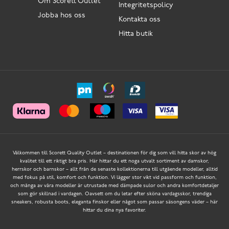
Om Scorett Outlet
Integritetspolicy
Jobba hos oss
Kontakta oss
Hitta butik
Välkommen till Scorett Quality Outlet – destinationen för dig som vill hitta skor av hög
kvalitet till ett riktigt bra pris. Här hittar du ett noga utvalt sortiment av damskor,
herrskor och barnskor – allt från de senaste kollektionerna till utgående modeller, alltid
med fokus på stil, komfort och funktion. Vi lägger stor vikt vid passform och funktion,
och många av våra modeller är utrustade med dämpade sulor och andra komfortdetaljer
som gör skillnad i vardagen. Oavsett om du letar efter sköna vardagsskor, trendiga
sneakers, robusta boots, eleganta finskor eller något som passar säsongens väder – här
hittar du dina nya favoriter.