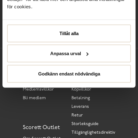
för cookies.
Kontakta oss
Club Solemate
Butiker
Köpvillkor
Tillåt alla
Anpassa urval
Club Solemate
Kundtjänst
Godkänn endast nödvändiga
Om Club Solemate
Vanliga frågor
Medlemsvillkor
Köpvillkor
Bli medlem
Betalning
Leverans
Retur
Storleksguide
Scorett Outlet
Tillgänglighetsdirektiv