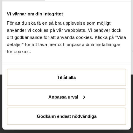
Vi värnar om din integritet
För att du ska få en så bra upplevelse som möjligt
använder vi cookies på vår webbplats. Vi behöver dock
ditt godkännande för att använda cookies. Klicka på "Visa
detaljer" för att läsa mer och anpassa dina inställningar
Current price
:
850 kr
Previous price
:
Current price
:
850 kr
Previous price
:
Dasia
850 kr
1 700 kr
Dasia
850 kr
1 700 kr
för cookies.
1 700 kr
1 700 kr
Ceder Boots Zip
Ceder Boots
Svart
Snörning
Brun
Tillåt alla
Behöver du hjälp?
Anpassa urval
Kontakta oss
Club Solemate
Godkänn endast nödvändiga
Butiker
Köpvillkor