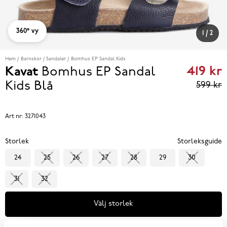
360° vy
1
/
2
Hem
Barnskor
Sandaler
Bomhus EP Sandal Kids
419 kr
Kavat
Bomhus EP Sandal
Curren
Kids
Blå
599 kr
price
419 kr
P
Art nr:
3271043
eviou
Storlek
Storleksguide
price
24
25
26
27
28
29
30
599 k
31
32
Välj storlek