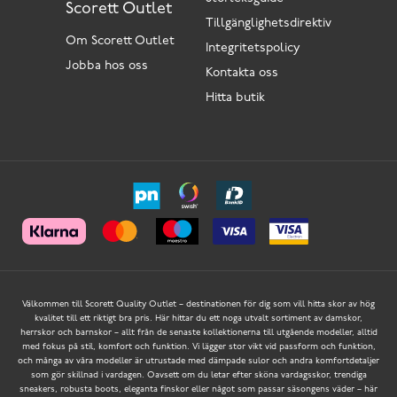
Scorett Outlet
Tillgänglighetsdirektiv
Om Scorett Outlet
Integritetspolicy
Jobba hos oss
Kontakta oss
Hitta butik
Välkommen till Scorett Quality Outlet – destinationen för dig som vill hitta skor av hög
kvalitet till ett riktigt bra pris. Här hittar du ett noga utvalt sortiment av damskor,
herrskor och barnskor – allt från de senaste kollektionerna till utgående modeller, alltid
med fokus på stil, komfort och funktion. Vi lägger stor vikt vid passform och funktion,
och många av våra modeller är utrustade med dämpade sulor och andra komfortdetaljer
som gör skillnad i vardagen. Oavsett om du letar efter sköna vardagsskor, trendiga
sneakers, robusta boots, eleganta finskor eller något som passar säsongens väder – här