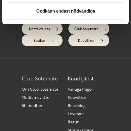
Godkänn endast nödvändiga
Behöver du hjälp?
Kontakta oss
Club Solemate
Butiker
Köpvillkor
Club Solemate
Kundtjänst
Om Club Solemate
Vanliga frågor
Medlemsvillkor
Köpvillkor
Bli medlem
Betalning
Leverans
Retur
Storleksguide