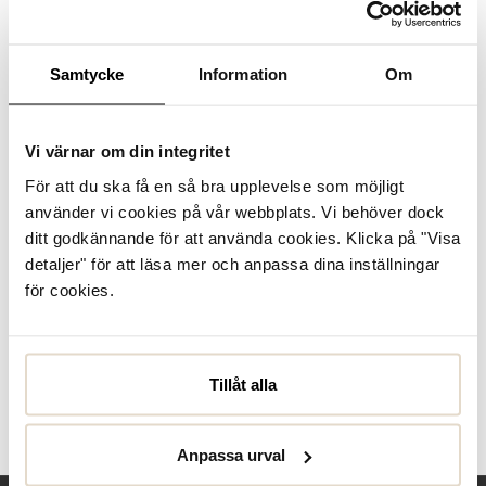
Se lagerstatus i butik
I lager
Samtycke
Information
Om
Läder
Vi värnar om din integritet
För att du ska få en så bra upplevelse som möjligt
Produktbeskrivning
använder vi cookies på vår webbplats. Vi behöver dock
Bomhus EP från Kavat. En luftig sandal i marinblått skinn
ditt godkännande för att använda cookies. Klicka på "Visa
med en sula tillverkad i gummi. De dubbla
detaljer" för att läsa mer och anpassa dina inställningar
kardborrebanden skapar en praktisk på/avtagning.
för cookies.
Specifikationer
Tillåt alla
Skötselråd
Recensioner
Anpassa urval