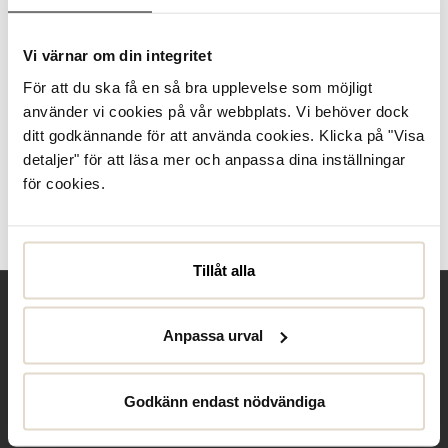
I lager
Vi värnar om din integritet
Produktbeskrivning
För att du ska få en så bra upplevelse som möjligt
använder vi cookies på vår webbplats. Vi behöver dock
ditt godkännande för att använda cookies. Klicka på "Visa
Specifikationer
detaljer" för att läsa mer och anpassa dina inställningar
för cookies.
Skötselråd
Recensioner
Tillåt alla
Behöver du hjälp?
Anpassa urval
Kontakta oss
Club Solemate
Godkänn endast nödvändiga
Butiker
Köpvillkor