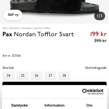
360° vy
1
/
2
Hem
Barnskor
Sandaler
Nordan Tofflor
199 kr
Pax
Nordan Tofflor
Svart
Curren
399 kr
price
199 kr
P
Art nr:
3271261
eviou
Storlek
Storleksguide
price
24
25
26
27
28
399 k
Välj storlek
Se lagerstatus i butik
Samtycke
Information
Om