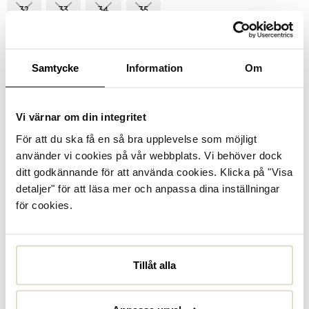
32
33
34
35
Välj storlek
Samtycke
Information
Om
Se lagerstatus i butik
I lager
Vi värnar om din integritet
För att du ska få en så bra upplevelse som möjligt
Produktbeskrivning
använder vi cookies på vår webbplats. Vi behöver dock
ditt godkännande för att använda cookies. Klicka på "Visa
Cindy från Pax - sköna och snygga clogs med vadderad
detaljer" för att läsa mer och anpassa dina inställningar
fotbädd. Ovandelen är tillverkad i svart fuskpäls, designad
för cookies.
med bred tåbox och dekorativt guldfärgat spänne över
vristen. Sandalerna har ett innerf...
Läs mer
Specifikationer
Tillåt alla
Skötselråd