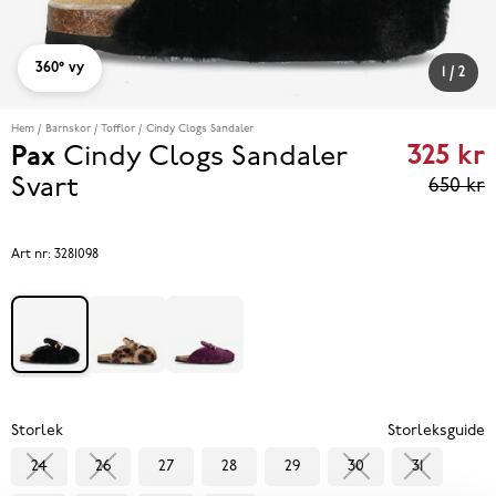
360° vy
1
/
2
Hem
Barnskor
Tofflor
Cindy Clogs Sandaler
325 kr
Pax
Cindy Clogs Sandaler
Curren
Svart
650 kr
price
325 kr
P
Art nr:
3281098
eviou
price
650 k
Storlek
Storleksguide
24
26
27
28
29
30
31