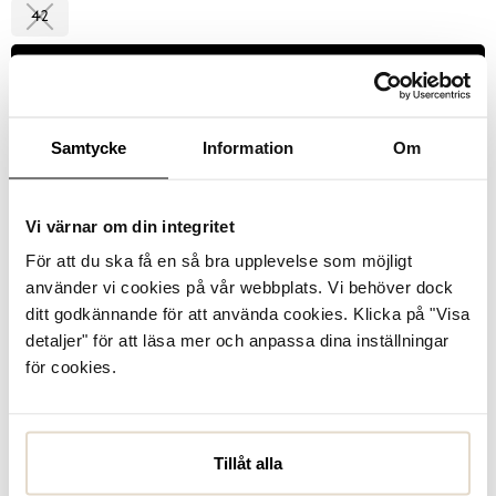
42
Välj storlek
Se lagerstatus i butik
Samtycke
Information
Om
I lager
Vi värnar om din integritet
För att du ska få en så bra upplevelse som möjligt
Varmfodrad
Läder
Uttagbar innersula
Vattentät
använder vi cookies på vår webbplats. Vi behöver dock
ditt godkännande för att använda cookies. Klicka på "Visa
Produktbeskrivning
detaljer" för att läsa mer och anpassa dina inställningar
Polecat presenterar Camel March GTX - boots med
för cookies.
vattentätt membran i klassisk design. Ovandelen är
tillverkad i beige/brun nubuck med klassisk snörning och
dragkedja på insidan för ett smidigare inste...
Läs mer
Tillåt alla
Specifikationer