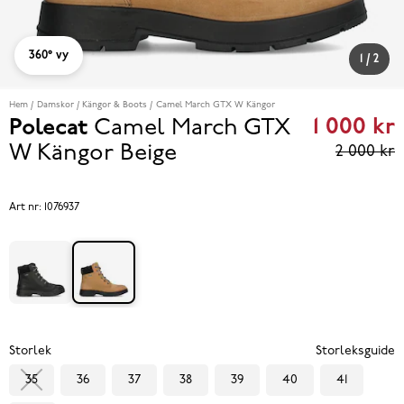
360° vy
1
/
2
Hem
Damskor
Kängor & Boots
Camel March GTX W Kängor
1 000 kr
Polecat
Camel March GTX
Curren
W Kängor
Beige
2 000 kr
price
1 000 k
Art nr:
1076937
Previou
price
2 000 k
Storlek
Storleksguide
35
36
37
38
39
40
41