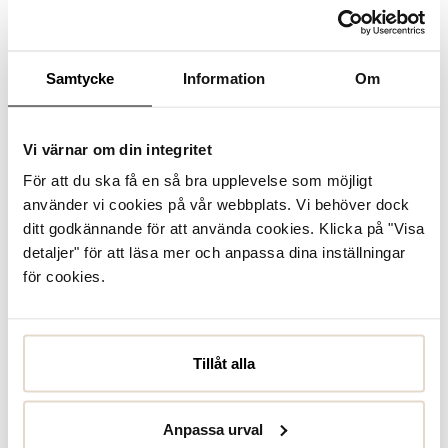
Se lagerstatus i butik
I lager
Samtycke
Information
Om
Läder
Vi värnar om din integritet
För att du ska få en så bra upplevelse som möjligt
Produktbeskrivning
använder vi cookies på vår webbplats. Vi behöver dock
Lågskor från Gabor i en sneakersmodell. Ovandel i beige
ditt godkännande för att använda cookies. Klicka på "Visa
mocka och skinn. Mjukt vadderad bakkappa och fodrade
detaljer" för att läsa mer och anpassa dina inställningar
med microfiber. Innersulor i dämpande material och
yttersulor i flexibel och stabiliserande...
Läs mer
för cookies.
Specifikationer
Tillåt alla
Skötselråd
Anpassa urval
Recensioner