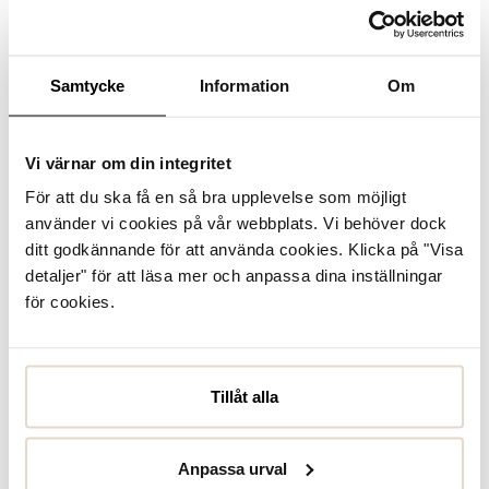
Se lagerstatus i butik
I lager
Samtycke
Information
Om
Läder
Uttagbar innersula
Vi värnar om din integritet
För att du ska få en så bra upplevelse som möjligt
Produktbeskrivning
använder vi cookies på vår webbplats. Vi behöver dock
Dress Classic 15 från Ecco - tidlösa loafers med en klassisk
ditt godkännande för att använda cookies. Klicka på "Visa
silhuett. Ovandel i mjukt och slitstarkt brunt skinn med
detaljer" för att läsa mer och anpassa dina inställningar
penny-strap över foten. Innerfoder i sammetslen
mikrofiber som skapar en skön och ...
Läs mer
för cookies.
Specifikationer
Tillåt alla
Skötselråd
Anpassa urval
Recensioner