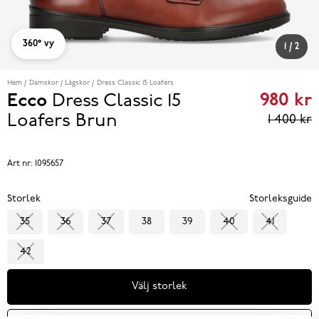
360° vy
1
/
2
Hem
Damskor
Lågskor
Dress Classic 15 Loafers
980 kr
Ecco
Dress Classic 15
Curren
Loafers
Brun
1 400 kr
price
980 kr
Art nr:
1095657
reviou
Storlek
Storleksguide
price
35
36
37
38
39
40
41
1 400 k
42
Välj storlek