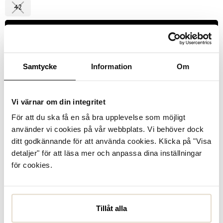
42
Välj storlek
Se lagerstatus i butik
Samtycke
Information
Om
I lager
Vi värnar om din integritet
För att du ska få en så bra upplevelse som möjligt
Läder
använder vi cookies på vår webbplats. Vi behöver dock
ditt godkännande för att använda cookies. Klicka på "Visa
Produktbeskrivning
detaljer" för att läsa mer och anpassa dina inställningar
Hillary från Vagabond - en modern tiwist på den klassiska
för cookies.
seglarskon i brunt skinn. Snörning i skinn och dekorativa
guldfärgade öljetter. Innerfoder i textil som kombineras
med en innersula i skinn fö...
Läs mer
Tillåt alla
Specifikationer