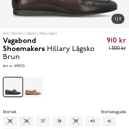
1
/
2
Hem
Damskor
Lågskor
Hillary Lågsko
910 kr
Vagabond
Curren
Shoemakers
Hillary Lågsko
1 300 kr
price
Brun
910 kr
P
Art nr:
1095721
eviou
price
1 300 k
Storlek
Storleksguide
35
36
37
38
39
40
41