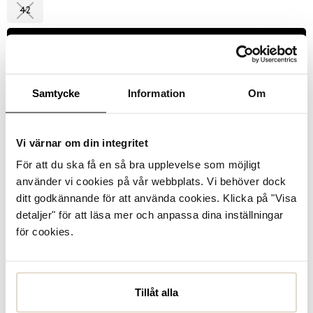
42
Välj storlek
Se lagerstatus i butik
Samtycke
Information
Om
I lager
Vi värnar om din integritet
För att du ska få en så bra upplevelse som möjligt
Läder
använder vi cookies på vår webbplats. Vi behöver dock
ditt godkännande för att använda cookies. Klicka på "Visa
Produktbeskrivning
detaljer" för att läsa mer och anpassa dina inställningar
Parma, loafers från Novita i ljusgrön mocka erbjuder både
för cookies.
stil och komfort. Det dekorativa metallspännet och den
diskreta logoknappen ger skorna en stilfull touch.
Innersulan är utformad för att ge op...
Läs mer
Tillåt alla
Specifikationer