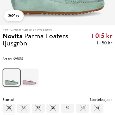
360° vy
Hem
Damskor
Lågskor
Parma Loafers
1 015 kr
Novita
Parma Loafers
Curren
ljusgrön
1 450 kr
price
1 015 kr
Art nr:
1095575
reviou
price
1 450 k
Storlek
Storleksguide
35
36
37
38
39
40
41