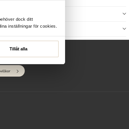
ötselråd
behöver dock ditt
ina inställningar för cookies.
ecensioner
Tillåt alla
villkor