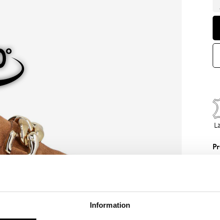
L
Pr
Si
mo
ke
yt
Information
Sp