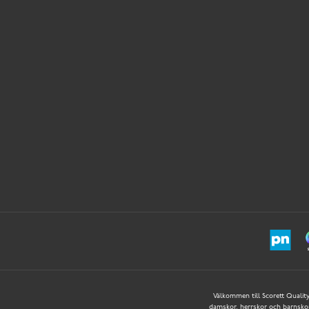
Välkommen till Scorett Quality 
damskor, herrskor och barnskor –