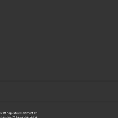
 du ett noga utvalt sortiment av
funktion. Vi lägger stor vikt vid