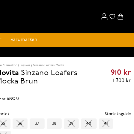
r
Varumärken
m
Damskor
Lågskor
Sinzano Loafers Mocka
910 kr
ovita
Sinzano Loafers
Curren
ocka
Brun
1 300 kr
price
910 kr
P
t nr:
1095258
eviou
orlek
Storleksguide
price
35
36
37
38
39
40
41
1 300 k