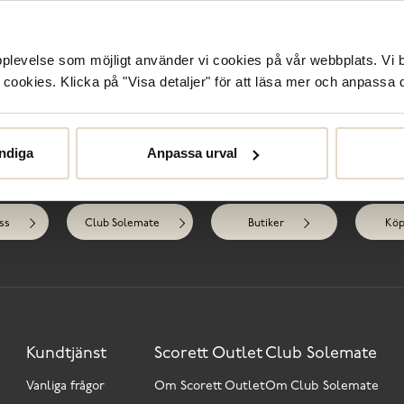
Sk
upplevelse som möjligt använder vi cookies på vår webbplats. Vi 
ookies. Klicka på "Visa detaljer" för att läsa mer och anpassa d
R
ndiga
Anpassa urval
Behöver du hjälp?
ss
Club Solemate
Butiker
Köp
Kundtjänst
Scorett Outlet
Club Solemate
Vanliga frågor
Om Scorett Outlet
Om Club Solemate