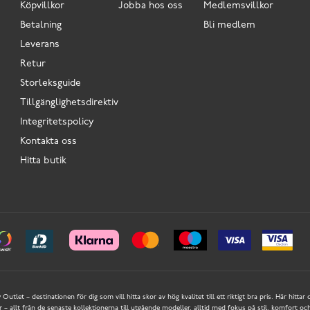
Köpvillkor
Jobba hos oss
Medlemsvillkor
Betalning
Bli medlem
Leverans
Retur
Storleksguide
Tillgänglighetsdirektiv
Integritetspolicy
Kontakta oss
Hitta butik
Outlet – destinationen för dig som vill hitta skor av hög kvalitet till ett riktigt bra pris. Här hittar
 allt från de senaste kollektionerna till utgående modeller, alltid med fokus på stil, komfort och 