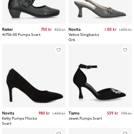
Current price
:
750 kr
Previous price
:
Current price
:
1 120 kr
Previous price
:
Rieker
750 kr
850 kr
Novita
1 120 kr
1 600 kr
850 kr
1 600 kr
41756-00 Pumps
Svart
Vetice Slingbacks
Grå
Current price
:
980 kr
Previous price
:
Current price
:
559 kr
Previous price
:
Novita
980 kr
1 400 kr
Tiamo
559 kr
799 kr
1 400 kr
799 kr
Ketty Pumps Mocka
Jewel Pumps
Svart
Svart