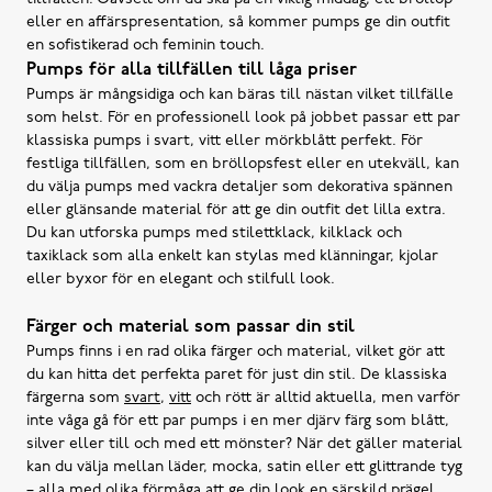
eller en affärspresentation, så kommer pumps ge din outfit
en sofistikerad och feminin touch.
Pumps för alla tillfällen till låga priser
Pumps är mångsidiga och kan bäras till nästan vilket tillfälle
som helst. För en professionell look på jobbet passar ett par
klassiska pumps i svart, vitt eller mörkblått perfekt. För
festliga tillfällen, som en bröllopsfest eller en utekväll, kan
du välja pumps med vackra detaljer som dekorativa spännen
eller glänsande material för att ge din outfit det lilla extra.
Du kan utforska pumps med stilettklack, kilklack och
taxiklack som alla enkelt kan stylas med klänningar, kjolar
eller byxor för en elegant och stilfull look.
Färger och material som passar din stil
Pumps finns i en rad olika färger och material, vilket gör att
du kan hitta det perfekta paret för just din stil. De klassiska
färgerna som
svart
,
vitt
och rött är alltid aktuella, men varför
inte våga gå för ett par pumps i en mer djärv färg som blått,
silver eller till och med ett mönster? När det gäller material
kan du välja mellan läder, mocka, satin eller ett glittrande tyg
– alla med olika förmåga att ge din look en särskild prägel.