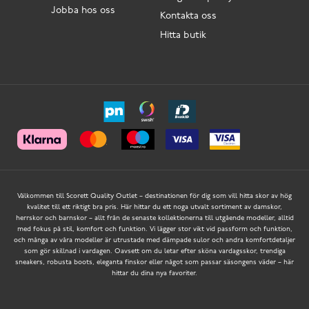
Jobba hos oss
Kontakta oss
Hitta butik
Välkommen till Scorett Quality Outlet – destinationen för dig som vill hitta skor av hög
kvalitet till ett riktigt bra pris. Här hittar du ett noga utvalt sortiment av damskor,
herrskor och barnskor – allt från de senaste kollektionerna till utgående modeller, alltid
med fokus på stil, komfort och funktion. Vi lägger stor vikt vid passform och funktion,
och många av våra modeller är utrustade med dämpade sulor och andra komfortdetaljer
som gör skillnad i vardagen. Oavsett om du letar efter sköna vardagsskor, trendiga
sneakers, robusta boots, eleganta finskor eller något som passar säsongens väder – här
hittar du dina nya favoriter.