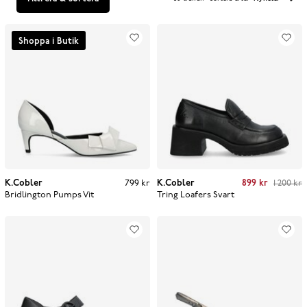
Shoppa i Butik
Current price
:
899 kr
Previous price
:
K.Cobler
Pris
:
799 kr
799 kr
K.Cobler
899 kr
1 200 kr
1 200 kr
Bridlington Pumps
Vit
Tring Loafers
Svart