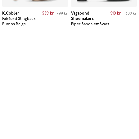
Current price
:
559 kr
Previous price
:
Current price
:
910 kr
Previous price
:
K.Cobler
559 kr
799 kr
Vagabond
910 kr
1 300 kr
799 kr
1 300 kr
Fairford Slingback
Shoemakers
Pumps
Beige
Piper Sandalett
Svart