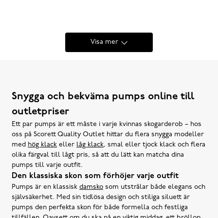
Visa mer
Snygga och bekväma pumps online till
outletpriser
Ett par pumps är ett måste i varje kvinnas skogarderob – hos
oss på Scorett Quality Outlet hittar du flera snygga modeller
med
hög klack
eller
låg klack
, smal eller tjock klack och flera
olika färgval till lågt pris, så att du lätt kan matcha dina
pumps till varje outfit.
Den klassiska skon som förhöjer varje outfit
Pumps är en klassisk
damsko
som utstrålar både elegans och
självsäkerhet. Med sin tidlösa design och stiliga siluett är
pumps den perfekta skon för både formella och festliga
tillfällen. Oavsett om du ska på en viktig middag, ett bröllop