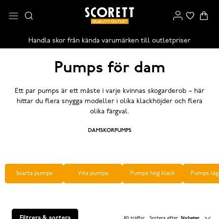
Handla skor från kända varumärken till outletpriser
Pumps för dam
Ett par pumps är ett måste i varje kvinnas skogarderob – här
hittar du flera snygga modeller i olika klackhöjder och flera
olika färgval.
DAMSKOR
PUMPS
Svarta pumps
Vita pumps
Pumps hög klack
Pumps låg
Filtrera & sortera
80 träffar
.
Sortera efter
Nyheter