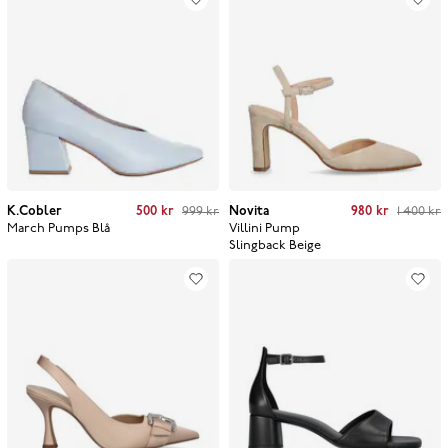
Current price
:
500 kr
Previous price
:
Current price
:
980 kr
Previous price
:
K.Cobler
500 kr
999 kr
Novita
980 kr
1 400 kr
999 kr
1 400 kr
March Pumps
Blå
Villini Pump
Slingback
Beige