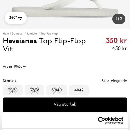
360° vy
1
/
2
Hem
Damskor
Sandaler
Top Flip-flop
350 kr
Havaianas
Top Flip-Flop
Curren
Vit
450 kr
price
350 kr
Art nr:
1065047
reviou
Storlek
Storleksguide
price
35/36
37/38
39/40
41/42
450 k
Välj storlek
Se lagerstatus i butik