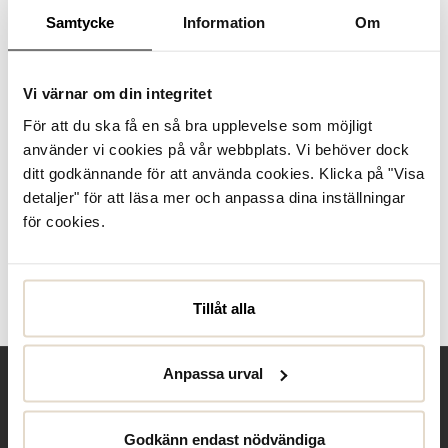
I lager
Samtycke
Information
Om
Produktbeskrivning
Vi värnar om din integritet
Havaianas är en lättburen sandal i vit färg som passar lika
För att du ska få en så bra upplevelse som möjligt
fint till semestern som till lediga dagar hemma. Med
ovandel i syntetmaterial och yttersula i gummi får du en
använder vi cookies på vår webbplats. Vi behöver dock
smidig modell med avslappna...
Läs mer
ditt godkännande för att använda cookies. Klicka på "Visa
detaljer" för att läsa mer och anpassa dina inställningar
Specifikationer
för cookies.
Skötselråd
Tillåt alla
Recensioner
Anpassa urval
Behöver du hjälp?
Godkänn endast nödvändiga