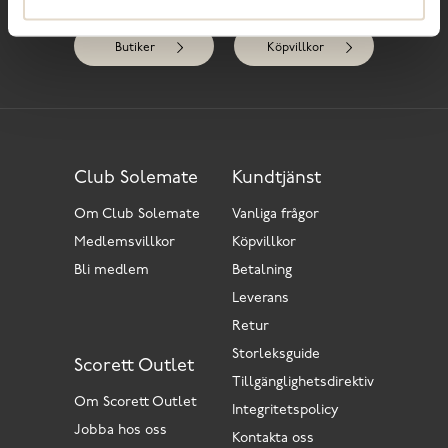
Kontakta oss
Club Solemate
Butiker
Köpvillkor
Club Solemate
Kundtjänst
Om Club Solemate
Vanliga frågor
Medlemsvillkor
Köpvillkor
Bli medlem
Betalning
Leverans
Retur
Storleksguide
Scorett Outlet
Tillgänglighetsdirektiv
Om Scorett Outlet
Integritetspolicy
Jobba hos oss
Kontakta oss