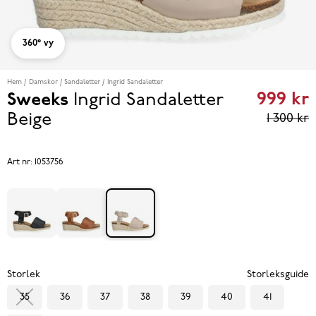
360° vy
Hem
Damskor
Sandaletter
Ingrid Sandaletter
999 kr
Sweeks
Ingrid Sandaletter
Curren
Beige
1 300 kr
price
999 kr
Art nr:
1053756
reviou
price
1 300 k
Storlek
Storleksguide
35
36
37
38
39
40
41