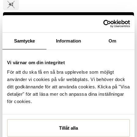
42
Välj storlek
Se lagerstatus i butik
Samtycke
Information
Om
I lager
Vi värnar om din integritet
För att du ska få en så bra upplevelse som möjligt
Läder
använder vi cookies på vår webbplats. Vi behöver dock
ditt godkännande för att använda cookies. Klicka på "Visa
Produktbeskrivning
detaljer" för att läsa mer och anpassa dina inställningar
Ingrid, sandaletter från Sweeks med ovandel i beige skinn
för cookies.
och vristrem som regleras med ett spänne. Något rak
tåform, innersula i mocka och med sulkant i kork. Lägre
kilklack på ca 6,5 cm, klädd i flä...
Läs mer
Tillåt alla
Specifikationer