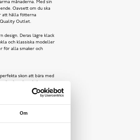
 varma månaderna. Med sin
eende. Oavsett om du ska
 att hålla fötterna
 Quality Outlet.
n design. Deras lägre klack
enkla och klassiska modeller
er för alla smaker och
 perfekta skon att bära med
stilar kan de enkelt
du ett brett urval av låga
dina sandaletter till ett
Om
som
Sweeks
,
K.Cobler
och
 ett bra pris. Uppdatera din