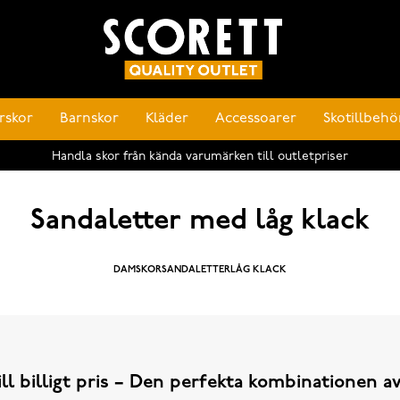
rskor
Barnskor
Kläder
Accessoarer
Skotillbehö
Handla skor från kända varumärken till outletpriser
Sandaletter med låg klack
DAMSKOR
SANDALETTER
LÅG KLACK
ill billigt pris – Den perfekta kombinationen a