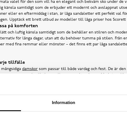
timata valet för den som vill ha en elegant och bekväm sko under de
tig känsla samtidigt som de erbjuder ett modernt och avslappnat uts
er eller en eftermiddag i stan, är låga sandaletter ett perfekt val för
gen. Upptäck ett brett utbud av modeller till låga priser hos Scorett
issa på komforten
 lätt och luftig känsla samtidigt som de behåller en stilren och moder
lternativ för långa dagar, utan att du behöver tumma på stilen. Från 
ner med fina remmar eller mönster – det finns ett par låga sandalett
je tillfälle
t mångsidiga
damskor
som passar till både vardag och fest. De är den
ar även utmärkt till shorts eller ett par lätta byxor. Med sina olika 
ade och mer eleganta tillställningar. På Scorett Quality Outlet hittar 
ch modeller som passar just din stil och behov – så passa på att fynda 
Information
ndaletter hos Scorett Quality Outlet
 hittar du ett stort utbud av låga sandaletter från olika varumärken 
 en enkel, klassisk modell eller något mer trendigt, hittar du det till
 bekväma och stiliga låga sandaletter som passar alla tillfällen.