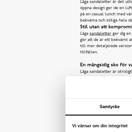
Låga sandaletter är det ul
öppna design ger de en luf
på en casual lunch med vänn
bekväma och stiliga hela da
Stil utan att komprom
Låga
sandaletter
ger dig en
gör att de är ett bekvämt a
till mer detaljerade versio
tillfällen.
En mångsidig sko för var
Låga sandaletter är otrolig
en sommarklänning, men pass
anpassas till både avslappn
sandaletter i olika färger o
billigt pris!
Samtycke
Fynda dina nya låga sa
Hos Scorett Quality Outlet
Novita
. Oavsett om du söker
Vi värnar om din integritet
sommargarderob med ett par