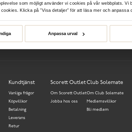
upplevelse som möjligt använder vi cookies på vår webbplats. Vi 
ookies. Klicka på "Visa detaljer" för att läsa mer och anpassa d
Behöver du hjälp?
ndiga
Anpassa urval
ss
Club Solemate
Butiker
Köp
Kundtjänst
Scorett Outlet
Club Solemate
Vanliga frågor
Om Scorett Outlet
Om Club Solemate
Köpvillkor
Jobba hos oss
Medlemsvillkor
Betalning
Bli medlem
Leverans
Retur