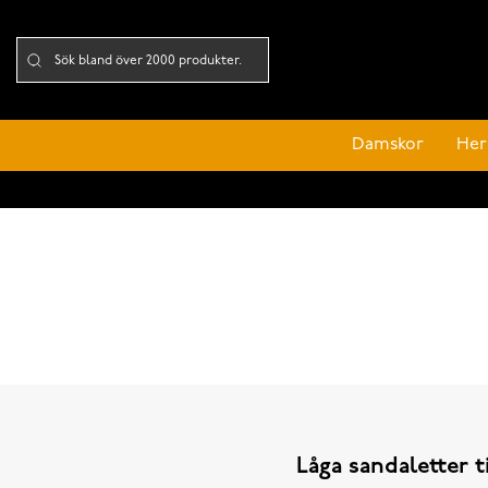
Damskor
Her
Låga sandaletter t