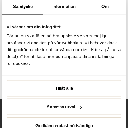
I lager
Samtycke
Information
Om
Produktbeskrivning
Vi värnar om din integritet
Sneakers från Tamaris i en sportig och bekväm modell för
För att du ska få en så bra upplevelse som möjligt
långa promenader i skogen. Ovandel i slitstark beige textil
och syntet. Stabil yttersula som ger komfort och support
använder vi cookies på vår webbplats. Vi behöver dock
samt bra grepp. Förstärkt ...
Läs mer
ditt godkännande för att använda cookies. Klicka på "Visa
detaljer" för att läsa mer och anpassa dina inställningar
Specifikationer
för cookies.
Skötselråd
Tillåt alla
Recensioner
Anpassa urval
Behöver du hjälp?
Godkänn endast nödvändiga