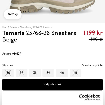
360° vy
Hem
Damskor
Sneakers
23768-28 Sneakers
1 199 kr
Tamaris
23768-28 Sneakers
Curren
Beige
1 800 kr
price
1 199 kr
Art nr:
1086827
reviou
Storlek
Storleksguide
price
36
37
38
39
40
41
1 800 k
Välj storlek
Se lagerstatus i butik