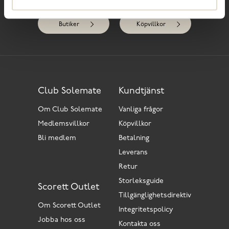
Kontakta oss
Club Solemate
Butiker
Köpvillkor
Club Solemate
Kundtjänst
Om Club Solemate
Vanliga frågor
Medlemsvillkor
Köpvillkor
Bli medlem
Betalning
Leverans
Retur
Storleksguide
Scorett Outlet
Tillgänglighetsdirektiv
Om Scorett Outlet
Integritetspolicy
Jobba hos oss
Kontakta oss