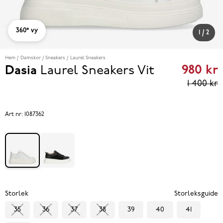
360° vy
1
/
2
Hem
Damskor
Sneakers
Laurel Sneakers
980 kr
Dasia
Laurel Sneakers
Vit
Curren
1 400 kr
price
980 kr
Art nr:
1087362
reviou
price
1 400 k
Storlek
Storleksguide
35
36
37
38
39
40
41