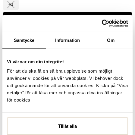
42
Välj storlek
Se lagerstatus i butik
Samtycke
Information
Om
I lager
Vi värnar om din integritet
För att du ska få en så bra upplevelse som möjligt
Läder
Uttagbar innersula
använder vi cookies på vår webbplats. Vi behöver dock
ditt godkännande för att använda cookies. Klicka på "Visa
Produktbeskrivning
detaljer" för att läsa mer och anpassa dina inställningar
Laurel, sportiga sneakers från Dasia. Ovandel i vitt skinn,
för cookies.
fodrade i ljust skinn med en mjuk skinnklädd,
komfortinnersula som ger bekväma skor. Yttersula i en
platåmodell av vitt lättviktsmaterial. S...
Läs mer
Tillåt alla
Specifikationer