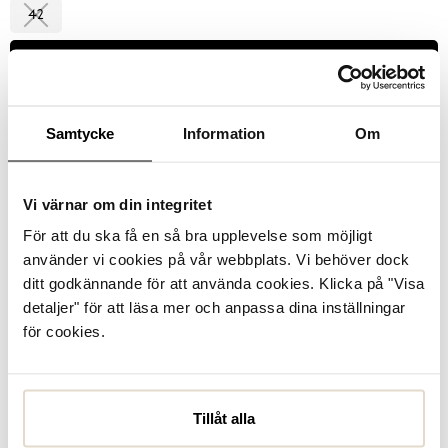
42
Välj storlek
Se lagerstatus i butik
Samtycke
Information
Om
I lager
Vi värnar om din integritet
För att du ska få en så bra upplevelse som möjligt
Uttagbar innersula
använder vi cookies på vår webbplats. Vi behöver dock
ditt godkännande för att använda cookies. Klicka på "Visa
Produktbeskrivning
detaljer" för att läsa mer och anpassa dina inställningar
ECCO Soft 2.0 från - en specialutgåva från ECCO som är
för cookies.
inspirerad av originalet från 1985. Klassiska nätta sneakers i
rött skinn som passar till varje outfit. Enkel snörning och
ECCO:s logga på sidan ...
Läs mer
Tillåt alla
Specifikationer