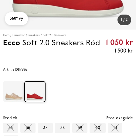
360° vy
1
/
2
Hem
Damskor
Sneakers
Soft 2.0 Sneakers
1 050 kr
Ecco
Soft 2.0 Sneakers
Röd
Curren
1 500 kr
price
1 050 k
Art nr:
1087996
Previo
s price
1 500 k
Storlek
Storleksguide
35
36
37
38
39
40
41