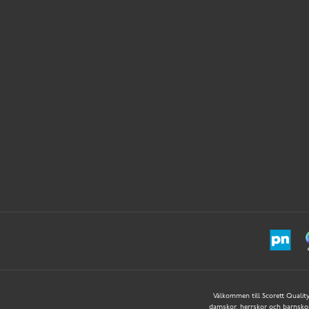
Välkommen till Scorett Quality 
damskor, herrskor och barnskor –