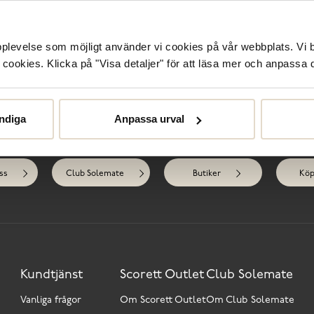
R
upplevelse som möjligt använder vi cookies på vår webbplats. Vi 
ookies. Klicka på "Visa detaljer" för att läsa mer och anpassa d
ndiga
Anpassa urval
Behöver du hjälp?
ss
Club Solemate
Butiker
Köp
Kundtjänst
Scorett Outlet
Club Solemate
Vanliga frågor
Om Scorett Outlet
Om Club Solemate