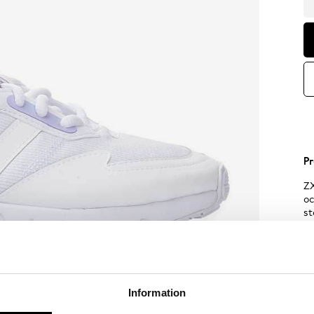
Pr
ZX
oc
st
ma
Sp
Information
Sk