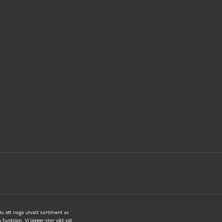
 du ett noga utvalt sortiment av
funktion. Vi lägger stor vikt vid