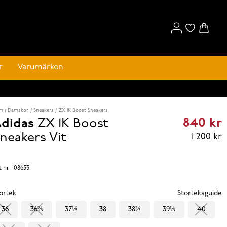
r
Varumärken
m
Damskor
Sneakers
ZX 1K Boost Sneakers
840 kr
didas
ZX 1K Boost
Curren
neakers
Vit
1 200 kr
price
840 kr
t nr:
1086531
reviou
orlek
Storleksguide
price
36
36⅔
37⅓
38
38⅔
39⅓
40
1 200 k