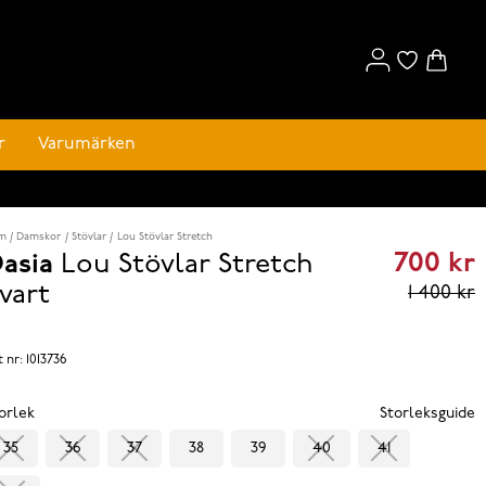
r
Varumärken
m
Damskor
Stövlar
Lou Stövlar Stretch
700 kr
asia
Lou Stövlar Stretch
Curren
vart
1 400 kr
price
700 kr
t nr:
1013736
reviou
orlek
Storleksguide
price
35
36
37
38
39
40
41
1 400 k