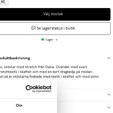
42
Välj storlek
Se lagerstatus i butik
I lager
oduktbeskrivning
u, stövlar med stretch från Dasia. Ovandel med svart
retchtextil i skaftet och med en kort dragkedja på insidan.
uti så är stövlarna fodrade med textil i skaftet och med skinn
nt foten. Uppbyg...
Läs mer
ecifikationer
Om
ötselråd