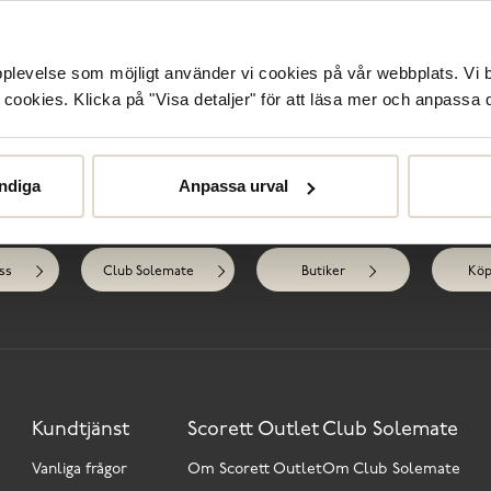
R
upplevelse som möjligt använder vi cookies på vår webbplats. Vi 
ookies. Klicka på "Visa detaljer" för att läsa mer och anpassa d
ndiga
Anpassa urval
Behöver du hjälp?
ss
Club Solemate
Butiker
Köp
Kundtjänst
Scorett Outlet
Club Solemate
Vanliga frågor
Om Scorett Outlet
Om Club Solemate