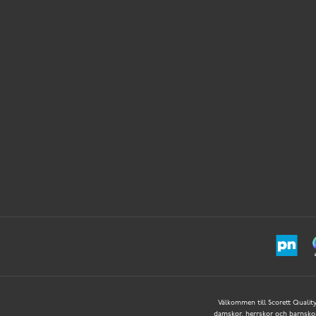
Välkommen till Scorett Quality 
damskor, herrskor och barnskor –