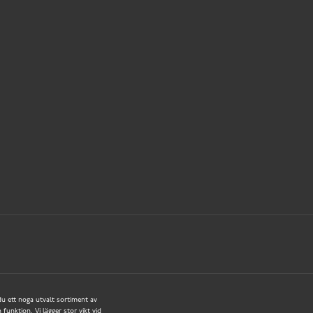
 du ett noga utvalt sortiment av
funktion. Vi lägger stor vikt vid