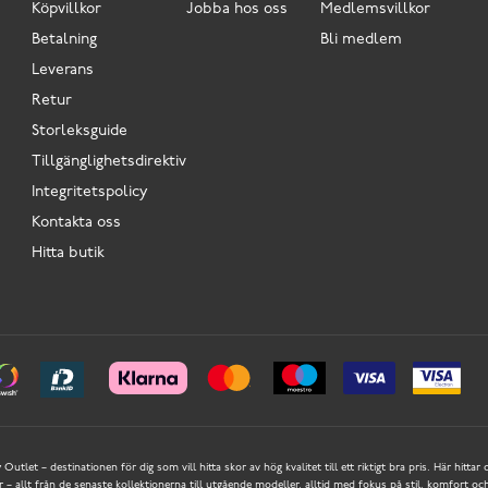
Köpvillkor
Jobba hos oss
Medlemsvillkor
Betalning
Bli medlem
Leverans
Retur
Storleksguide
Tillgänglighetsdirektiv
Integritetspolicy
Kontakta oss
Hitta butik
Outlet – destinationen för dig som vill hitta skor av hög kvalitet till ett riktigt bra pris. Här hittar
 allt från de senaste kollektionerna till utgående modeller, alltid med fokus på stil, komfort och 