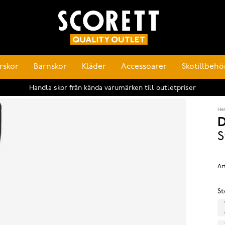
rskor
Barnskor
Kläder
Accessoarer
Skotillbehö
Handla skor från kända varumärken till outletpriser
He
D
S
Ar
St