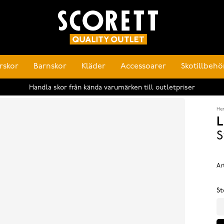
rskor
Barnskor
Kläder
Accessoarer
Skotillbehö
Handla skor från kända varumärken till outletpriser
He
L
S
Ar
St