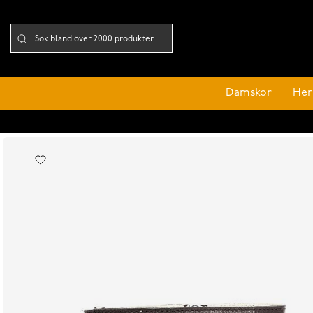
Damskor
Her