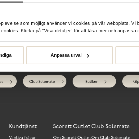
Sp
upplevelse som möjligt använder vi cookies på vår webbplats. Vi 
Sk
ookies. Klicka på "Visa detaljer" för att läsa mer och anpassa d
R
ndiga
Anpassa urval
Behöver du hjälp?
ss
Club Solemate
Butiker
Köp
Kundtjänst
Scorett Outlet
Club Solemate
Vanliga frågor
Om Scorett Outlet
Om Club Solemate