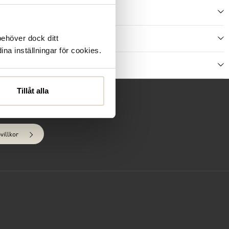
ecifikationer
behöver dock ditt
ötselråd
ina inställningar för cookies.
ecensioner
Tillåt alla
villkor