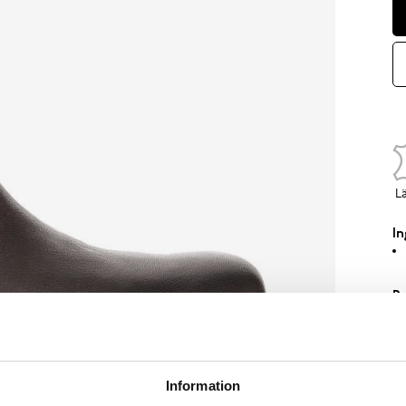
L
In
Pr
Bo
by
na
ut
Information