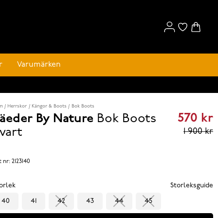
r
Varumärken
m
Herrskor
Kängor & Boots
Bok Boots
570 kr
äeder By Nature
Bok Boots
Curren
vart
1 900 kr
price
570 kr
t nr:
2123140
reviou
orlek
Storleksguide
price
40
41
42
43
44
45
1 900 k