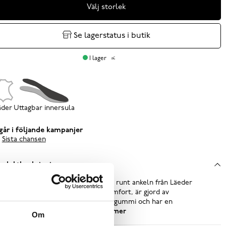
Välj storlek
Se lagerstatus i butik
I lager
äder
Uttagbar innersula
går i följande kampanjer
Sista chansen
oduktbeskrivning
k. Svart klassisk känga med spänne runt ankeln från Läeder
 Nature. Denna modell har hög komfort, är gjord av
turligt kromfritt garvat skinn, naturgummi och har en
tagbar innersula. Ovandel av...
Läs mer
Om