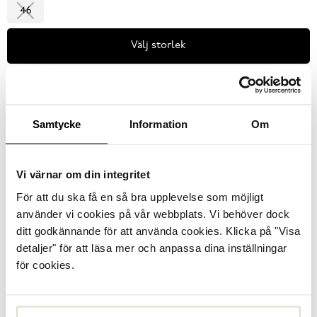
46
Välj storlek
Se lagerstatus i butik
I lager
Samtycke
Information
Om
Vi värnar om din integritet
Varmfodrad
Vattenavvisande
Läder
För att du ska få en så bra upplevelse som möjligt
använder vi cookies på vår webbplats. Vi behöver dock
Ingår i följande kampanjer
ditt godkännande för att använda cookies. Klicka på "Visa
Sista chansen
detaljer" för att läsa mer och anpassa dina inställningar
för cookies.
Produktbeskrivning
Locke, vattenresistenta funktionskängor från Zeus i svart
skinn. Snörning och dragkedja på insidan. Varmfodrade med