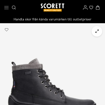
Handla skor från kända varumärken till outletpriser