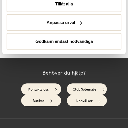
teddyfoder, samt innersulor i skön memoryfoam. Kraftigt
Tillåt alla
mönstrad yttersula i flexibe...
Läs mer
Specifikationer
Anpassa urval
Skötselråd
Godkänn endast nödvändiga
Recensioner
Behöver du hjälp?
Kontakta oss
Club Solemate
Butiker
Köpvillkor