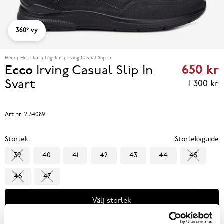
360° vy
Hem
Herrskor
Lågskor
Irving Casual Slip in
650 kr
Ecco
Irving Casual Slip In
Curren
Svart
1 300 kr
price
650 kr
Art nr:
2134089
reviou
Storlek
Storleksguide
price
39
40
41
42
43
44
45
1 300 k
46
47
Välj storlek