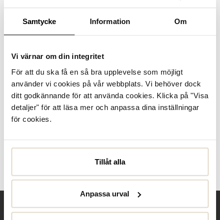
Se lagerstatus i butik
Samtycke
Information
Om
I lager
Produktbeskrivning
Vi värnar om din integritet
För att du ska få en så bra upplevelse som möjligt
Irving, slip-in skor i svart mocka från Ecco med resår på
sidorna för lättare insteg och bekväm passform. Vadderad
använder vi cookies på vår webbplats. Vi behöver dock
runt bakkappan. Lätt sula med Ecco Fluidform, uttagbara
ditt godkännande för att använda cookies. Klicka på "Visa
innersulor i textil.
detaljer" för att läsa mer och anpassa dina inställningar
för cookies.
Specifikationer
Skötselråd
Tillåt alla
Recensioner
Anpassa urval
Behöver du hjälp?