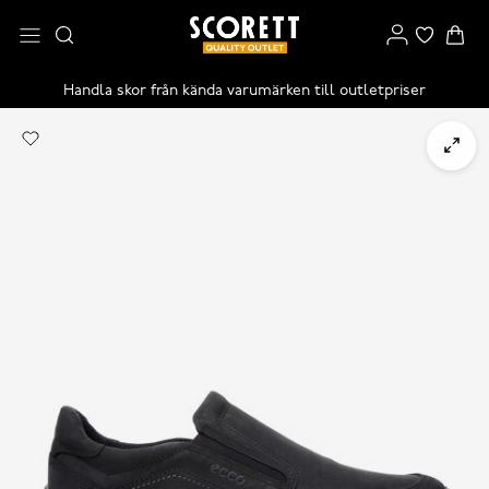
Handla skor från kända varumärken till outletpriser