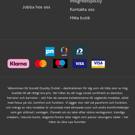
Integritetspolicy
Jobba hos oss
Kontakta oss
Hitta butik
Välkommen till Scorett Quality Outlet – destinationen för dig som vill hitta skor av hög
kvalitet till ett riktigt bra pris. Här hittar du ett noga utvalt sortiment av damskor,
herrskor och barnskor – allt från de senaste kollektionerna till utgående modeller, alltid
med fokus på stil, komfort och funktion. Vi lägger stor vikt vid passform och funktion,
och många av våra modeller är utrustade med dämpade sulor och andra komfortdetaljer
som gör skillnad i vardagen. Oavsett om du letar efter sköna vardagsskor, trendiga
sneakers, robusta boots, eleganta finskor eller något som passar säsongens väder – här
hittar du dina nya favoriter.