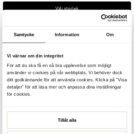
Välj storlek
Se lagerstatus i butik
Samtycke
Information
Om
I lager
Vi värnar om din integritet
Läder
Uttagbar innersula
Vattentät
För att du ska få en så bra upplevelse som möjligt
använder vi cookies på vår webbplats. Vi behöver dock
Produktbeskrivning
ditt godkännande för att använda cookies. Klicka på "Visa
detaljer" för att läsa mer och anpassa dina inställningar
Agere Savello GTX från Polecat - funktionella slip-in
lågskor med vattentätt membran och Anti-shock sula.
för cookies.
Ovandelen är tillverkad i slitstark svart nubuck med resår
vid fotöppningen för ett enklare in...
Läs mer
Tillåt alla
Specifikationer