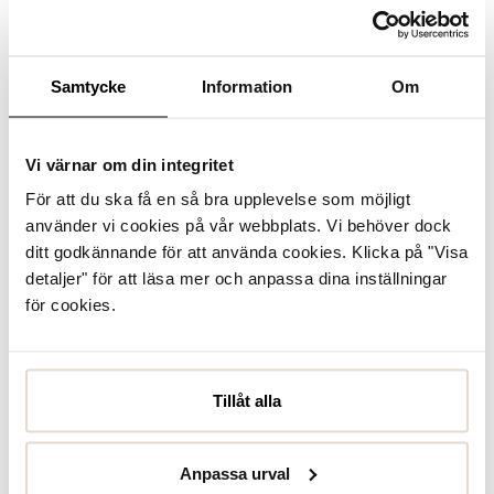
Se lagerstatus i butik
I lager
Samtycke
Information
Om
Läder
Vi värnar om din integritet
För att du ska få en så bra upplevelse som möjligt
Produktbeskrivning
använder vi cookies på vår webbplats. Vi behöver dock
Sandalett i nubuck med öppen tå och ställbar T-strap.
ditt godkännande för att använda cookies. Klicka på "Visa
Sandaletten är har innerfoder i skinn och en liten platå
detaljer" för att läsa mer och anpassa dina inställningar
framtill för bättre komfort. Dasia är designade skor med
feminina influenser, stilrena li...
Läs mer
för cookies.
Specifikationer
Tillåt alla
Skötselråd
Anpassa urval
Recensioner