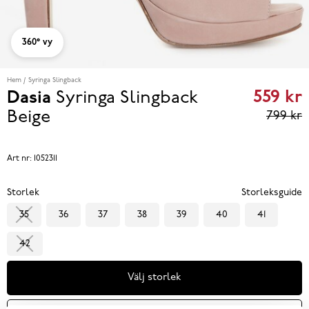
360° vy
Hem
Syringa Slingback
559 kr
Dasia
Syringa Slingback
Curren
Beige
799 kr
price
559 kr
P
Art nr:
1052311
eviou
Storlek
Storleksguide
price
35
36
37
38
39
40
41
799 k
42
Välj storlek