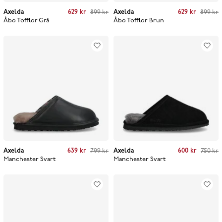
Current price
:
629 kr
Previous price
:
Current price
:
629 kr
Previous price
:
Axelda
629 kr
899 kr
Axelda
629 kr
899 kr
899 kr
899 kr
Åbo Tofflor
Grå
Åbo Tofflor
Brun
Current price
:
639 kr
Previous price
:
Current price
:
600 kr
Previous price
:
Axelda
639 kr
799 kr
Axelda
600 kr
750 kr
799 kr
750 kr
Manchester
Svart
Manchester
Svart