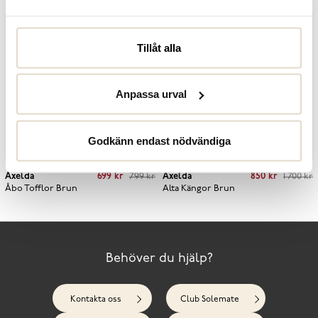
Chelseaboots
Svart
Tillåt alla
Anpassa urval
Godkänn endast nödvändiga
Current price
:
699 kr
Previous price
:
Current price
:
850 kr
Previous price
:
Axelda
699 kr
799 kr
Axelda
850 kr
1 700 kr
799 kr
1 700 kr
Åbo Tofflor
Brun
Alta Kängor
Brun
Behöver du hjälp?
Kontakta oss
Club Solemate