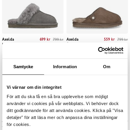
Current price
:
699 kr
Previous price
:
Current price
:
559 kr
Previous price
:
Axelda
699 kr
799 kr
Axelda
559 kr
799 kr
799 kr
799 kr
Nancy Tofflor
Grå
Åbo Tofflor
Grå
Samtycke
Information
Om
Vi värnar om din integritet
För att du ska få en så bra upplevelse som möjligt
använder vi cookies på vår webbplats. Vi behöver dock
ditt godkännande för att använda cookies. Klicka på "Visa
detaljer" för att läsa mer och anpassa dina inställningar
Current price
:
559 kr
Previous price
:
Current price
:
1 499 kr
Previous price
:
Axelda
559 kr
699 kr
Axelda
1 499 kr
1 800 kr
699 kr
1 800 kr
för cookies.
Antwerpen
Rosa
Kufstein