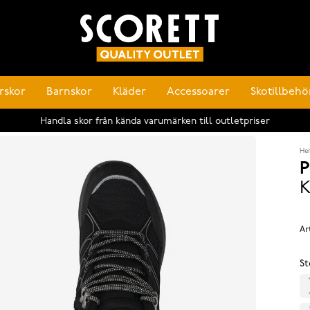
rskor
Barnskor
Kläder
Accessoarer
Skotillbehö
Handla skor från kända varumärken till outletpriser
He
P
K
Ar
St