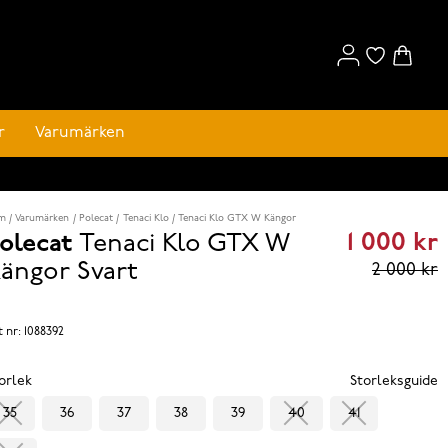
r
Varumärken
m
Varumärken
Polecat
Tenaci Klo
Tenaci Klo GTX W Kängor
1 000 kr
olecat
Tenaci Klo GTX W
Curren
ängor
Svart
2 000 kr
price
1 000 k
t nr:
1088392
Previou
orlek
Storleksguide
price
35
36
37
38
39
40
41
2 000 k