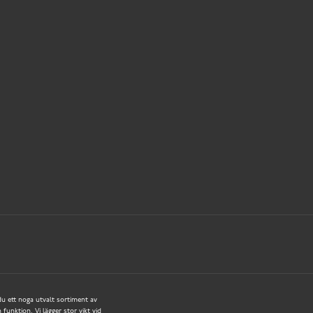
 du ett noga utvalt sortiment av
funktion. Vi lägger stor vikt vid