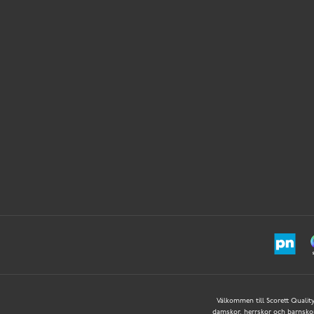
Välkommen till Scorett Quality 
damskor, herrskor och barnskor –