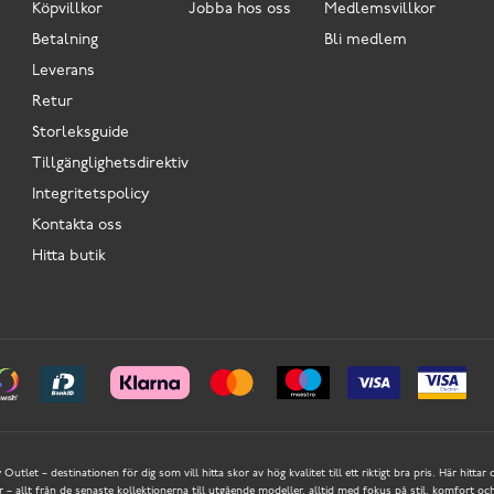
Köpvillkor
Jobba hos oss
Medlemsvillkor
Betalning
Bli medlem
Leverans
Retur
Storleksguide
Tillgänglighetsdirektiv
Integritetspolicy
Kontakta oss
Hitta butik
Outlet – destinationen för dig som vill hitta skor av hög kvalitet till ett riktigt bra pris. Här hittar
 allt från de senaste kollektionerna till utgående modeller, alltid med fokus på stil, komfort och 