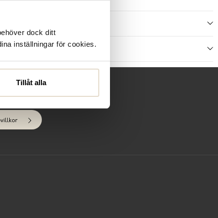
ötselråd
behöver dock ditt
ina inställningar för cookies.
ecensioner
Tillåt alla
villkor