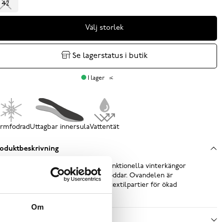
42
Välj storlek
Se lagerstatus i butik
I lager
rmfodrad
Uttagbar innersula
Vattentät
oduktbeskrivning
naci Klo GTX från Polecat - multifunktionella vinterkängor
d vattentätt membran och spikbroddar. Ovandelen är
llverkad i svart skinnimitation med textilpartier för ökad
ntilation och fotklimat...
Läs mer
Om
ecifikationer