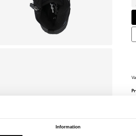
Va
Pr
Te
me
ti
ve
Information
Sp