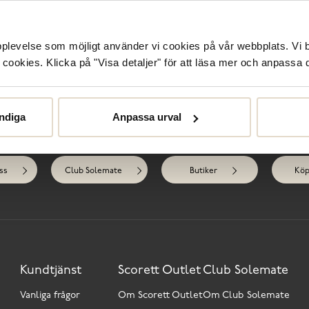
Sk
upplevelse som möjligt använder vi cookies på vår webbplats. Vi 
ookies. Klicka på "Visa detaljer" för att läsa mer och anpassa d
R
ndiga
Anpassa urval
Behöver du hjälp?
ss
Club Solemate
Butiker
Köp
Kundtjänst
Scorett Outlet
Club Solemate
Vanliga frågor
Om Scorett Outlet
Om Club Solemate