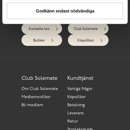
Godkänn endast nödvändiga
Behöver du hjälp?
Kontakta oss
Club Solemate
Butiker
Köpvillkor
Club Solemate
Kundtjänst
Om Club Solemate
Vanliga frågor
Medlemsvillkor
Köpvillkor
Bli medlem
Betalning
Leverans
Retur
Storleksguide