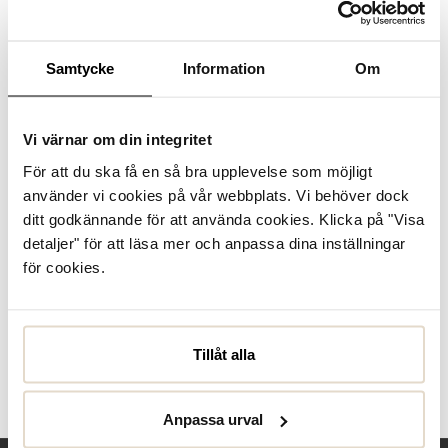
Se lagerstatus i butik
I lager
Samtycke
Information
Om
Läder
Vi värnar om din integritet
För att du ska få en så bra upplevelse som möjligt
Produktbeskrivning
använder vi cookies på vår webbplats. Vi behöver dock
Rieker 36082-27 är en brun känga med ovandel i skinn och
ditt godkännande för att använda cookies. Klicka på "Visa
foder i textil. Skon har svart gummisula och en draghäll på
detaljer" för att läsa mer och anpassa dina inställningar
baksidan.
för cookies.
Specifikationer
Tillåt alla
Skötselråd
Recensioner
Anpassa urval