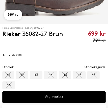
360° vy
Hem
Varumärken
Rieker
36082-27
699 kr
Rieker
36082-27
Brun
Curren
799 kr
price
699 kr
Art nr:
2123800
reviou
Storlek
Storleksguide
price
41
42
43
44
45
46
47
799 k
48
Välj storlek