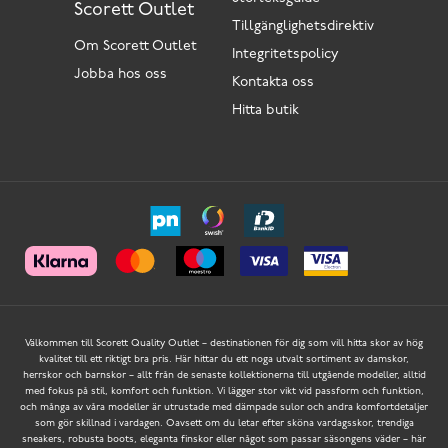
Scorett Outlet
Tillgänglighetsdirektiv
Om Scorett Outlet
Integritetspolicy
Jobba hos oss
Kontakta oss
Hitta butik
Välkommen till Scorett Quality Outlet – destinationen för dig som vill hitta skor av hög
kvalitet till ett riktigt bra pris. Här hittar du ett noga utvalt sortiment av damskor,
herrskor och barnskor – allt från de senaste kollektionerna till utgående modeller, alltid
med fokus på stil, komfort och funktion. Vi lägger stor vikt vid passform och funktion,
och många av våra modeller är utrustade med dämpade sulor och andra komfortdetaljer
som gör skillnad i vardagen. Oavsett om du letar efter sköna vardagsskor, trendiga
sneakers, robusta boots, eleganta finskor eller något som passar säsongens väder – här