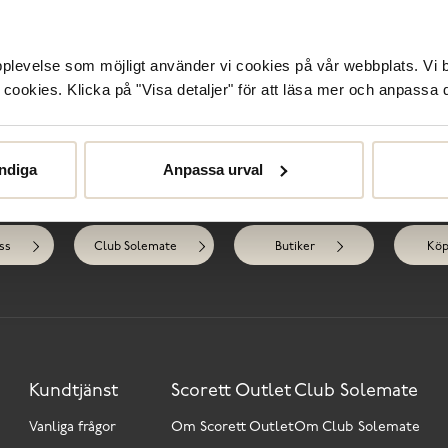
R
upplevelse som möjligt använder vi cookies på vår webbplats. Vi 
ookies. Klicka på "Visa detaljer" för att läsa mer och anpassa d
ndiga
Anpassa urval
Behöver du hjälp?
ss
Club Solemate
Butiker
Köp
Kundtjänst
Scorett Outlet
Club Solemate
Vanliga frågor
Om Scorett Outlet
Om Club Solemate