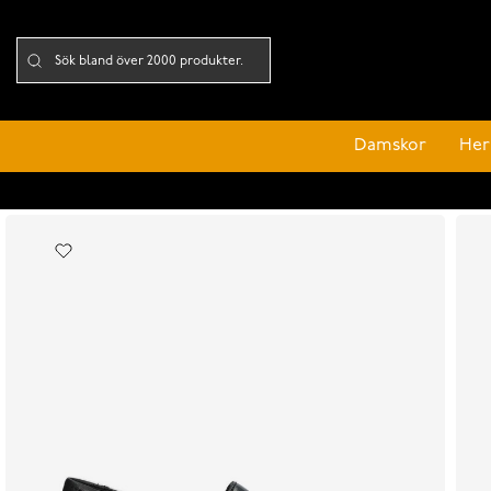
Damskor
Her