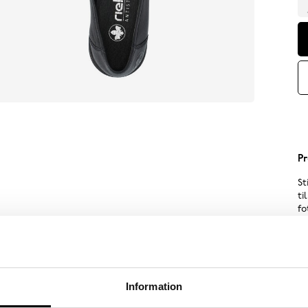
Pr
St
ti
fo
me
Sp
Information
Sk