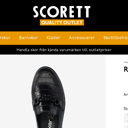
rskor
Barnskor
Kläder
Accessoarer
Skotillbehö
Handla skor från kända varumärken till outletpriser
He
R
Ar
St