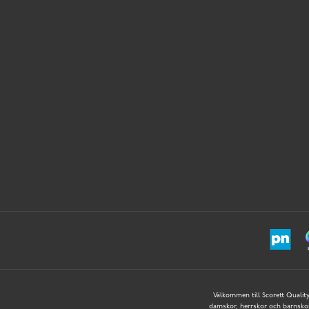
Välkommen till Scorett Quality 
damskor, herrskor och barnskor –