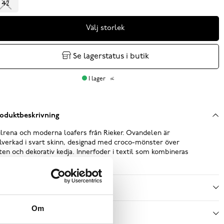
42
Välj storlek
Se lagerstatus i butik
I lager
oduktbeskrivning
ilrena och moderna loafers från Rieker. Ovandelen är
llverkad i svart skinn, designad med croco-mönster över
ten och dekorativ kedja. Innerfoder i textil som kombineras
d en Rieker Antistress ...
Läs mer
ecifikationer
Om
ötselråd