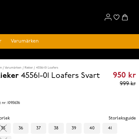
r
Varumärken
m
Varumärken
Rieker
45561-01 Loafers
950 kr
ieker
45561-01 Loafers
Svart
Curren
999 kr
price
950 kr
t nr:
1095636
reviou
orlek
Storleksguide
price
35
36
37
38
39
40
41
999 k