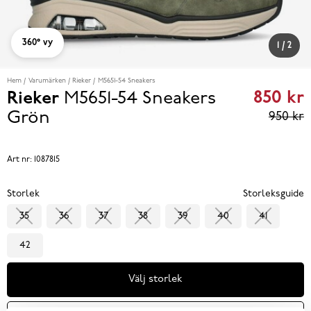
360° vy
1
/
2
Hem
Varumärken
Rieker
M5651-54 Sneakers
850 kr
Rieker
M5651-54 Sneakers
Curren
Grön
950 kr
price
850 kr
Art nr:
1087815
reviou
Storlek
Storleksguide
price
35
36
37
38
39
40
41
950 k
42
Välj storlek