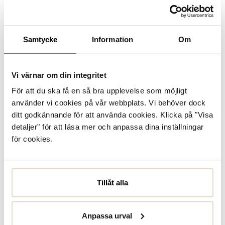
Se lagerstatus i butik
I lager
Samtycke
Information
Om
Uttagbar innersula
Vi värnar om din integritet
För att du ska få en så bra upplevelse som möjligt
Produktbeskrivning
använder vi cookies på vår webbplats. Vi behöver dock
Sneakers från Rieker i grön skinnimitation och
ditt godkännande för att använda cookies. Klicka på "Visa
funktionssnörning. Rieker-Air sula som erbjuder en lätt och
detaljer" för att läsa mer och anpassa dina inställningar
stötdämpande känsla hela dagen. Mjuk uttagbar innersula
för extra komfort och anpassning. Per...
Läs mer
för cookies.
Specifikationer
Tillåt alla
Skötselråd
Anpassa urval
Recensioner