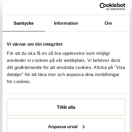
Se lagerstatus i butik
I lager
Samtycke
Information
Om
Varmfodrad
Vattenavvisande
Vi värnar om din integritet
För att du ska få en så bra upplevelse som möjligt
Produktbeskrivning
använder vi cookies på vår webbplats. Vi behöver dock
Vattenavvisande och varma vinterkänogr från Rieker.
ditt godkännande för att använda cookies. Klicka på "Visa
Ovandelen är tillverkad i vit skinnimitation och är designad
detaljer" för att läsa mer och anpassa dina inställningar
med praktisk dragkedja och elastiska skosnören. Inuti finner
du ett varmt och skönt inn...
Läs mer
för cookies.
Specifikationer
Tillåt alla
Skötselråd
Anpassa urval
Recensioner