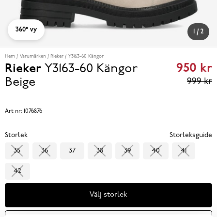
360° vy
1
/
2
Hem
Varumärken
Rieker
Y3163-60 Kängor
950 kr
Rieker
Y3163-60 Kängor
Curren
Beige
999 kr
price
950 kr
Art nr:
1076876
reviou
Storlek
Storleksguide
price
35
36
37
38
39
40
41
999 k
42
Välj storlek