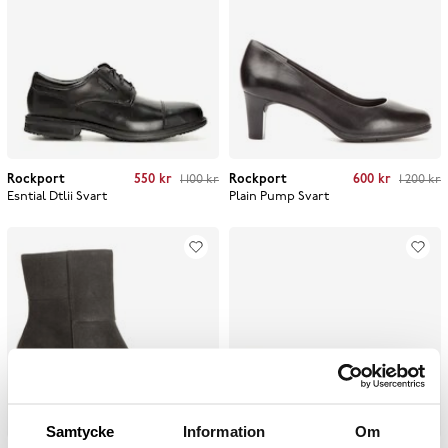
Current price
:
550 kr
Previous price
:
Current price
:
600 kr
Previous price
:
Rockport
550 kr
1 100 kr
Rockport
600 kr
1 200 kr
1 100 kr
1 200 kr
Esntial Dtlii
Svart
Plain Pump
Svart
Samtycke
Information
Om