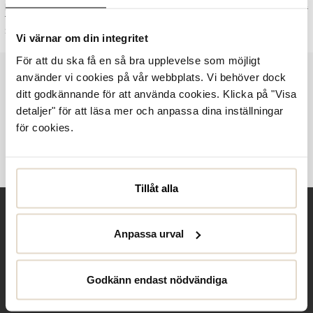
Current price
:
750 kr
Previous price
:
Current price
:
500 kr
Previous price
:
Rockport
750 kr
1 500 kr
Rockport
500 kr
999 kr
1 500 kr
999 kr
TM Trixie Bootie
Tied Ballet
Grå
Svart
Vi värnar om din integritet
För att du ska få en så bra upplevelse som möjligt
använder vi cookies på vår webbplats. Vi behöver dock
ditt godkännande för att använda cookies. Klicka på "Visa
Vi har skor från Rockport till låga priser. Rockport erbjuder
detaljer" för att läsa mer och anpassa dina inställningar
damskor och herrskor som värnar om minsta detalj. Fynda
för cookies.
dina pumps, lågskor och senakers med rabatt hos Scorett
Outlet. Du hittar säsongens nyheter från Rockport
hos
Scorett
och
Håkanssons
Tillåt alla
Behöver du hjälp?
Anpassa urval
Kontakta oss
Club Solemate
Godkänn endast nödvändiga
Butiker
Köpvillkor