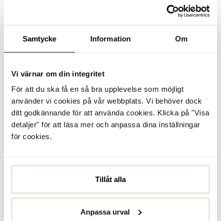
Se lagerstatus i butik
I lager
Samtycke
Information
Om
Läder
Vi värnar om din integritet
För att du ska få en så bra upplevelse som möjligt
Produktbeskrivning
använder vi cookies på vår webbplats. Vi behöver dock
Höga chelsea boots från Rieker i svart skinn, perfekta för
ditt godkännande för att använda cookies. Klicka på "Visa
att hålla dina fötter varma och bekväma. Med ett mjukt
detaljer" för att läsa mer och anpassa dina inställningar
fleecefoder, resårpanel på skaftets utsida och en praktisk
dragkedja på insidan är des...
Läs mer
för cookies.
Specifikationer
Tillåt alla
Skötselråd
Anpassa urval
Recensioner