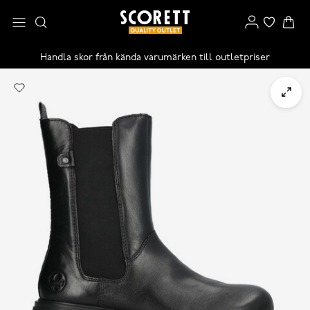
Handla skor från kända varumärken till outletpriser