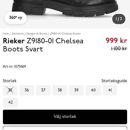
360° vy
1
/
2
Hem
Damskor
Kängor & Boots
Z9180-01 Chelsea Boots
999 kr
Rieker
Z9180-01 Chelsea
Curren
Boots
Svart
1 100 kr
price
999 kr
Art nr:
1075669
reviou
Storlek
Storleksguide
price
35
36
37
38
39
40
41
1 100 k
42
Välj storlek